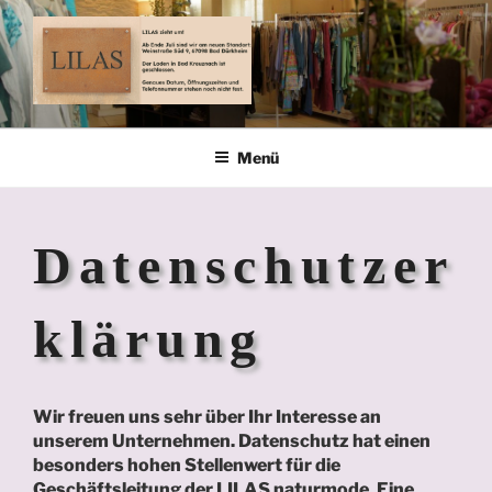
Zum
Inhalt
springen
LILAS-NATURMODE
natürlich schön – natürlich von lilas
Menü
Datenschutzer
klärung
Wir freuen uns sehr über Ihr Interesse an
unserem Unternehmen. Datenschutz hat einen
besonders hohen Stellenwert für die
Geschäftsleitung der LILAS naturmode. Eine