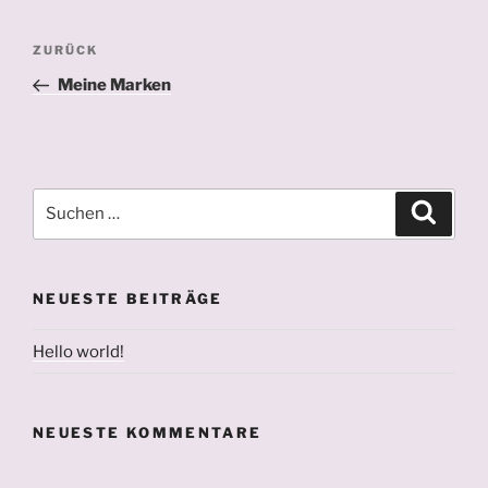
Beitragsnav
Vorheriger
ZURÜCK
Beitrag
Meine Marken
Suchen
Suche
nach:
NEUESTE BEITRÄGE
Hello world!
NEUESTE KOMMENTARE