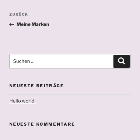
Beitragsnav
Vorheriger
ZURÜCK
Beitrag
Meine Marken
Suchen
Suche
nach:
NEUESTE BEITRÄGE
Hello world!
NEUESTE KOMMENTARE