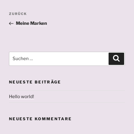
Beitragsnav
Vorheriger
ZURÜCK
Beitrag
Meine Marken
Suchen
Suche
nach:
NEUESTE BEITRÄGE
Hello world!
NEUESTE KOMMENTARE